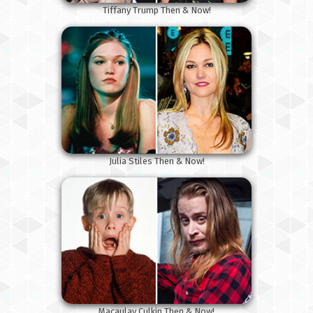
Tiffany Trump Then & Now!
Julia Stiles Then & Now!
Macaulay Culkin Then & Now!