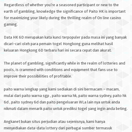
Regardless of whether you’re a seasoned participant or new to the
earth of gambling, knowledge the significance of Paito HK is important
for maximizing your likely during the thrilling realm of On line casino
gaming.
Data HK 6D merupakan kata kunci terpopuler pada masa ini yang banyak
dicari-cari oleh para pemain togel Hongkong guna melihat hasil
keluaran Hongkong 6D terbaru hari ini secara cepat dan akurat.
The planet of gambling, significantly while in the realm of lotteries and
pools, is crammed with conditions and equipment that fans use to
improve their possibilities of profitable.
paito warna lengkap yang kami sediakan di sini bermacam – macam,
mulai dari paito warna sgp , paito warna hk, paito warna sydney, paito hk
6d , paito sydney 6d dan paito pengeluaran WLa lain nya untuk anda
nikmati dalam menarik paito untuk prediksi togel yang ingin anda beting.
Angkanet bukan situs perjudian atau sejenisnya, kami hanya
menyediakan data-data lottery dari perbagai sumber termasuk