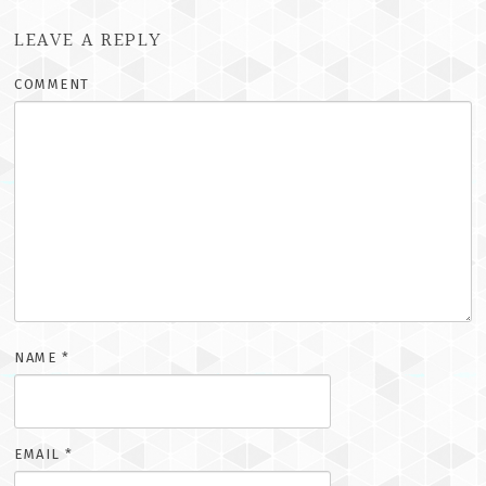
LEAVE A REPLY
COMMENT
NAME
*
EMAIL
*