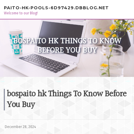
Skip to content
PAITO-HK-POOLS-6D97429.DBBLOG.NET
Welcome to our Blog!
BOSPAITO HK THINGS TO KNOW
BEFORE YOU BUY
bospaito hk Things To Know Before
You Buy
December 28, 2024